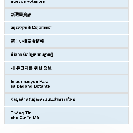
nuevos votantes
新選民資訊
नए मतदाता के लिए जानकारी
新しい投票者情報
ព័ត៌មានសំរាប់អ្នកបោះឆ្នោតថ្មី
새 유권자를 위한 정보
Impormasyon Para
sa Bagong Botante
ข้อมูลสำหรับผู้ลงคะแนนเสียงรายใหม่
Thông Tin
cho Cử Tri Mới