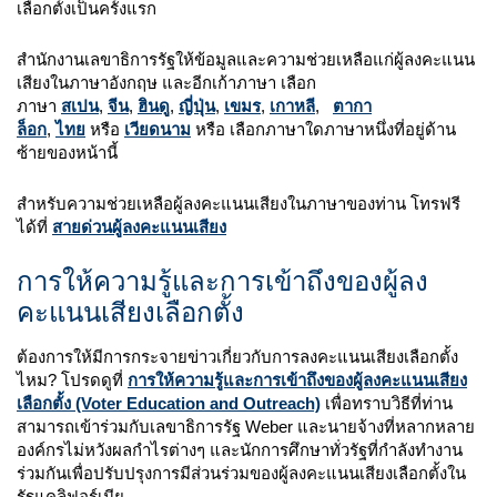
เลือกตั้งเป็นครั้งแรก
สำนักงานเลขาธิการรัฐให้ข้อมูลและความช่วยเหลือแก่ผู้ลงคะแนน
เสียงในภาษาอังกฤษ และอีกเก้าภาษา เลือก
ภาษา
สเปน
,
จีน
,
ฮินดู
,
ญี่ปุ่น
,
เขมร
,
เกาหลี
,
ตากา
ล็อก
,
ไทย
หรือ
เวียดนาม
หรือ เลือกภาษาใดภาษาหนึ่งที่อยู่ด้าน
ซ้ายของหน้านี้
สำหรับความช่วยเหลือผู้ลงคะแนนเสียงในภาษาของท่าน โทรฟรี
ได้ที่
สายด่วนผู้ลงคะแนนเสียง
การให้ความรู้และการเข้าถึงของผู้ลง
คะแนนเสียงเลือกตั้ง
ต้องการให้มีการกระจายข่าวเกี่ยวกับการลงคะแนนเสียงเลือกตั้ง
ไหม? โปรดดูที่
การให้ความรู้และการเข้าถึงของผู้ลงคะแนนเสียง
เลือกตั้ง (Voter Education and Outreach)
เพื่อทราบวิธีที่ท่าน
สามารถเข้าร่วมกับเลขาธิการรัฐ Weber และนายจ้างที่หลากหลาย
องค์กรไม่หวังผลกำไรต่างๆ และนักการศึกษาทั่วรัฐที่กำลังทำงาน
ร่วมกันเพื่อปรับปรุงการมีส่วนร่วมของผู้ลงคะแนนเสียงเลือกตั้งใน
รัฐแคลิฟอร์เนีย