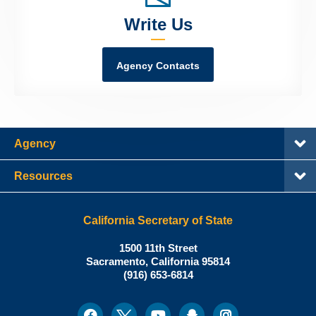
Write Us
Agency Contacts
Agency
Resources
California Secretary of State
Shirley
1500 11th Street
N.
Sacramento
,
California
95814
Office:
Weber,
(916) 653-6814
Ph.D.,
California
Facebook
Twitter
Youtube
Snapchat
Instagram
Social
Secretary