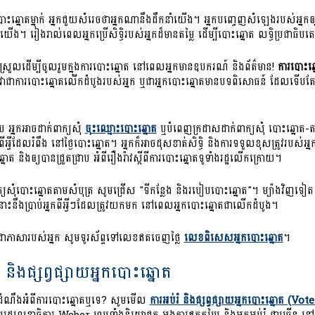
បោះឆ្នោតម្នាក់ អ្នកជួយសំរេចថាអ្នកណានឹងដឹកនាំយើង។ អ្នកបញ្ចេញសំឡេងរបស់អ្នក
យើង។ រៀងរាល់ពេលអ្នកប្រើសិទ្ធិរបស់អ្នកដ៏មានតម្លៃ ដើម្បីបោះឆ្នោត លទ្ធិប្រជា
ស្រួលដើម្បីចូលរួមក្នុងការបោះឆ្នោត នៅពេលអ្នកមានឧបករណ៍ និងព័ត៌មាន!
ការបោះឆ្នោ
វាជាការបោះឆ្នោតលើកដំបូងរបស់អ្នក ឬជាអ្នកបោះឆ្នោតមានបទពិសោធន៍ ដែលទើបតែបានផ្ល
 អ្នកអាចដាក់ពាក្យសុំ
ចុះឈ្មោះបោះឆ្នោត
ឬបំពេញក្រដាសដាក់ពាក្យសុំ បោះឆ្នោត-តា
ីអ្វីដែលរំពឹង នៅថ្ងៃបោះឆ្នោត។ អ្នកក៏អាចដុសខាត់សិទ្ធិ និងការទទួលខុសត្រូវរបស
នោត និងឲ្យបានជ្រួតជ្រាប អំពីរឿងរ៉ាវស្ដីពីការបោះឆ្នោតទូទាំងរដ្ឋលើកក្រោយ។
ាក្យសុំបោះឆ្នោតតាមសំបុត្រ សូមជ្រើស "ទីកន្លែង និងរបៀបបោះឆ្នោត"។ ម្យ៉ាងវិញទៀ
ោះនឹងប្រាប់អ្នកពីអ្វីៗដែលត្រូវយកមក នៅពេលអ្នកបោះឆ្នោតជាលើកដំបូង។
យជាភាសារបស់អ្នក សូមទូរស័ព្ទទៅលេខឥតចេញថ្លៃ
លេខពិសេសអ្នកបោះឆ្នោត
។
ំ និងផ្សព្វផ្សាយអ្នកបោះឆ្នោត
យដំណឹងអំពីការបោះឆ្នោតឬទេ? សូមមើល
ការអប់រំ និងផ្សព្វផ្សាយអ្នកបោះឆ្នោត