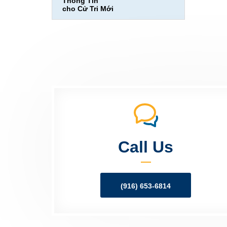
Thông Tin
cho Cử Tri Mới
Call Us
(916) 653-6814