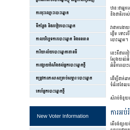
ឋានៈជាអ្នក
ការចុះឈ្មោះបោះឆ្នោត
និងជាតិរបស់
ទីកន្លែង និងរបៀបបោះឆ្នោត
វាជាការងាយ
ផ្ដើម ទោះបើ
កាលបរិច្ឆេទការបោះឆ្នោត និងធនធាន
បោះឆ្នោត។
ការិយាល័យបោះឆ្នោតខោនធី
នេះគឺជារបៀប
ស្វែងយល់អំព
អំពីការបោះឆ្
ការផ្សាយដំណឹងដល់អ្នកបោះឆ្នោតថ្មី
តម្រូវការភាសាសម្រាប់សម្ភារៈបោះឆ្នោត
ដើម្បីដាក់ព
ទំព័រដដែលន
គេហ៍អ្នកបោះឆ្នោតថ្មី
សំរាប់ជំនួ
ការអប់រ
New Voter Information
តើចង់ផ្សា