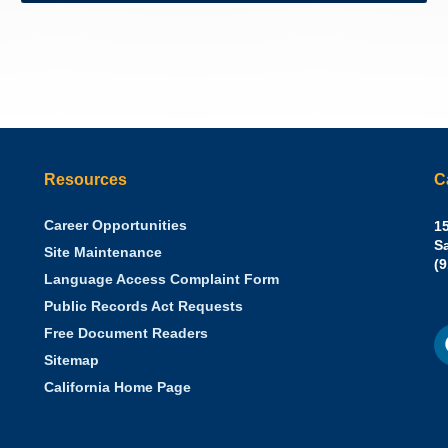
Resources
C
Career Opportunities
Sh
15
N.
S
Site Maintenance
W
Of
(
Language Access Complaint Form
Ph
Ca
Public Records Act Requests
Se
F
S
Free Document Readers
of
M
St
Sitemap
California Home Page