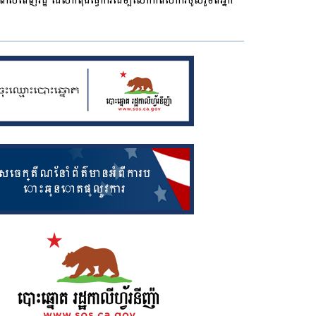
ពាសពេញរដ្ឋ ដែលកំពុងធ្វើការដើម្បីលើកកំពស់ការចូលរួមពីអ្នក