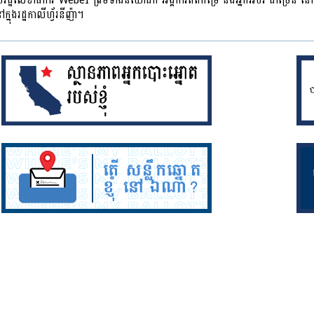
រដ្ឋលេខាធិការ Weber ព្រមទាំងនិយោជក អង្គការឥតកម្រៃ និងអ្នកអប់រំ ជាច្រើន នៅ
្នុងរដ្ឋកាលីហ្វ័រនីញ៉ា។