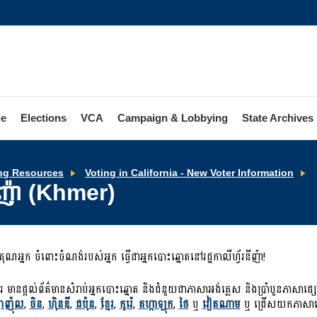
le
Elections
VCA
Campaign & Lobbying
State Archives
ក
ng Resources
Voting in California - New Voter Information
ប
រនីញ៉ា (Khmer)
ក្
រដ
ក
(
អ្នក ចំពោះចំណង់របស់អ្នក ធ្វើជាអ្នកបោះឆ្នោតនៅរដ្ឋកាលីហ្វ័រនីញ៉ា!
ារ មានផ្ដល់ព័ត៌មានសំរាប់អ្នកបោះឆ្នោត និងជំនួយជាភាសាអង់គ្លេស និងប្រាំបួនភាសា
៉ាញ៉ុល
,
ចិន
,
ហ៊ិនឌី
,
ជប៉ុន
,
ខ្មែរ
,
កូរ៉េ
,
តហ្កាឡុក
,
ថៃ
ឬ
វៀតណាម
ឬ ជ្រើសយកភាសានៅ