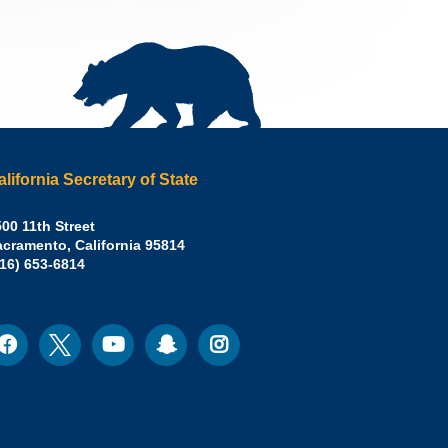
alifornia Secretary of State
irley
00 11th Street
acramento
,
California
95814
eber,
fice:
916) 653-6814
.D.,
lifornia
cretary
acebook
Twitter
Youtube
Snapchat
Instagram
ocial
edia
ate