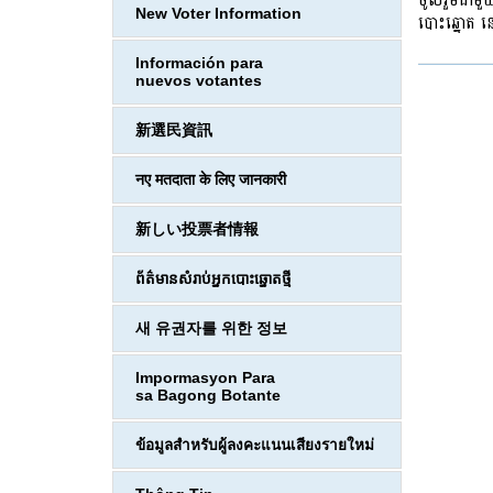
ចូលរួមជាមួយ
New Voter Information
បោះឆ្នោត នៅក
Información para
nuevos votantes
新選民資訊
नए मतदाता के लिए जानकारी
新しい投票者情報
ព័ត៌មានសំរាប់អ្នកបោះឆ្នោតថ្មី
새 유권자를 위한 정보
Impormasyon Para
sa Bagong Botante
ข้อมูลสำหรับผู้ลงคะแนนเสียงรายใหม่