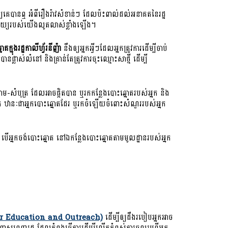
ឲ្យគេបានឮ អំពីរឿងរ៉ាវសំខាន់ៗ ដែលប៉ះពាល់ដល់អនាគតនៃរដ្ឋ
ធិបតេយ្យរបស់យើងលូតលាស់ខ្លាំងឡើង។
តក្នុងរដ្ឋកាលីហ្វ័រនីញ៉ា
នឹងឲ្យអ្នកអ្វីៗដែលអ្នកត្រូវការដើម្បីចាប់
ាស់លំនៅ និងគ្រាន់តែត្រូវការចុះឈ្មោះសាថ្មី ដើម្បី
ម-សំបុត្រ ដែលអាចផ្ដិតបាន ឬរកកន្លែងបោះឆ្នោតរបស់អ្នក និង
់អ្នក ឋានៈជាអ្នកបោះឆ្នោតដែរ ឬរកចំឡើយចំពោះសំណួររបស់អ្នក
ត បើអ្នកចង់បោះឆ្នោត នៅឯកន្លែងបោះឆ្នោតតាមមូលដ្ឋានរបស់អ្នក
 (Voter Education and Outreach)
ដើម្បីឲ្យដឹងរបៀបអ្នកអាច