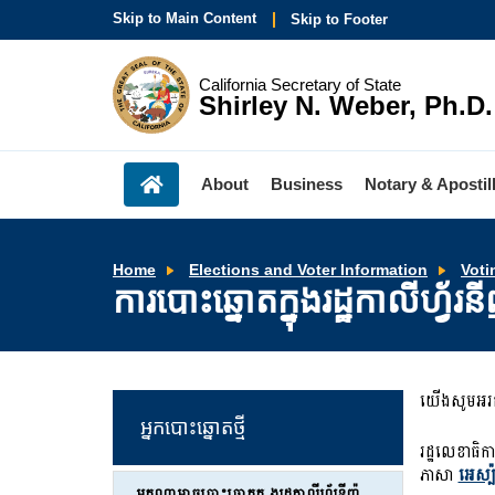
Skip to Main Content
Skip to Footer
California Secretary of State
Shirley N. Weber, Ph.D.
About
Business
Notary & Apostil
Home
Elections and Voter Information
Voti
ការបោះឆ្នោតក្នុងរដ្ឋកាលីហ្វ័
យើងសូមអរគុណ
អ្នកបោះឆ្នោតថ្មី
រដ្ឋលេខាធិក
ភាសា
អេស្ប
អ្នកណាអាចបោះឆ្នោតក្នុ ងរដ្ឋកាលីហ្វ័រនីញ៉