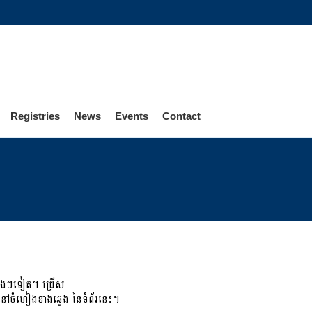
Registries
News
Events
Contact
ារ
ោះឆ្នោត
នុង
្ឋ
ាលីហ្វ័រនីញ៉ា
Khmer)
ផ្សេងៗទៀត។ ជ្រើស
ចំហៀងខាងឆ្វេង នៃទំព័រនេះ។