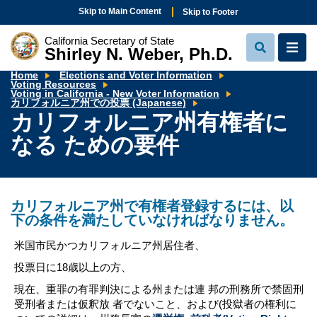
Skip to Main Content
Skip to Footer
California Secretary of State
Shirley N. Weber, Ph.D.
View
View
Search
Navi
Home
Elections and Voter Information
Voting Resources
Voting in California - New Voter Information
カ
カリフォルニア州での投票 (Japanese)
リ
カリフォルニア州有権者に
フ
ォ
なる ための要件
ル
ニ
ア
州
有
権
者
カリフォルニア州で有権者登録するには、以
に
な
下の条件を満たしていなければなりません。
る
た
め
米国市民かつカリフォルニア州居住者、
の
要
投票日に18歳以上の方、
件
現在、重罪の有罪判決による州または連 邦の刑務所で禁固刑
受刑者または仮釈放 者でないこと、および(投獄者の権利に