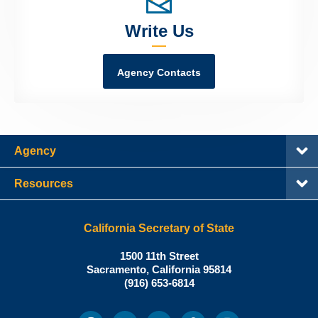
Write Us
Agency Contacts
Agency
Resources
California Secretary of State
Shirley
1500 11th Street
N.
Sacramento
,
California
95814
Office:
Weber,
(916) 653-6814
Ph.D.,
California
Facebook
Twitter
Youtube
Snapchat
Instagram
Social