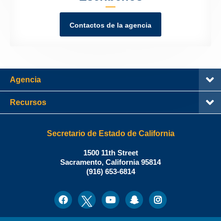
Contactos de la agencia
Agencia
Recursos
Secretario de Estado de California
Shirley
1500 11th Street
N.
Sacramento
,
California
95814
Office:
Weber,
(916) 653-6814
Ph.D.,
Secretario
Facebook
Twitter
Youtube
Snapchat
Instagram
Social
de
Media
Estado
de