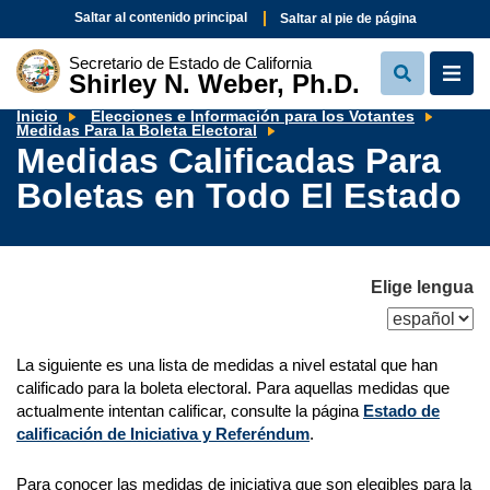
Saltar al contenido principal
Saltar al pie de página
Secretario de Estado de California
Shirley N. Weber, Ph.D.
View
View
Search
Navi
Inicio
Elecciones e Información para los Votantes
Medidas
Medidas Para la Boleta Electoral
Calificadas
Medidas Calificadas Para
Para
Boletas
Boletas en Todo El Estado
en
Todo
El
Estado
Elige lengua
La siguiente es una lista de medidas a nivel estatal que han
calificado para la boleta electoral. Para aquellas medidas que
actualmente intentan calificar, consulte la página
Estado de
calificación de Iniciativa y Referéndum
.
Para conocer las medidas de iniciativa que son elegibles para la