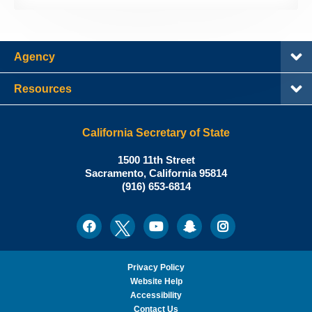
Agency
Resources
California Secretary of State
Shirley
1500 11th Street
N.
Sacramento
,
California
95814
Office:
Weber,
(916) 653-6814
Ph.D.,
California
Facebook
Twitter
Youtube
Snapchat
Instagram
Social
Secretary
Media
of
State
Privacy Policy
Website Help
Accessibility
Contact Us