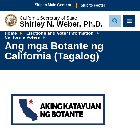
Skip to Main Content
Skip to Footer
California Secretary of State
Shirley N. Weber, Ph.D.
View
View
Search
Navi
Home
Elections and Voter Information
Ang
California Voters
mga
Ang mga Botante ng
Botante
ng
California (Tagalog)
California
(Tagalog)