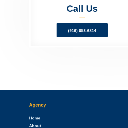
Call Us
(916) 653-6814
Agency
Home
About