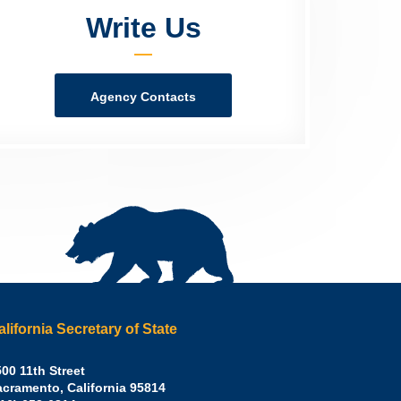
Write Us
Agency Contacts
alifornia Secretary of State
irley
00 11th Street
acramento
,
California
95814