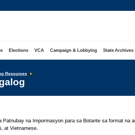
le
Elections
VCA
Campaign & Lobbying
State Archives
Audio
ng Resources
Order
agalog
Form
-
Tagalog
na Patnubay na Impormasyon para sa Botante sa format na a
i, at Vietnamese.