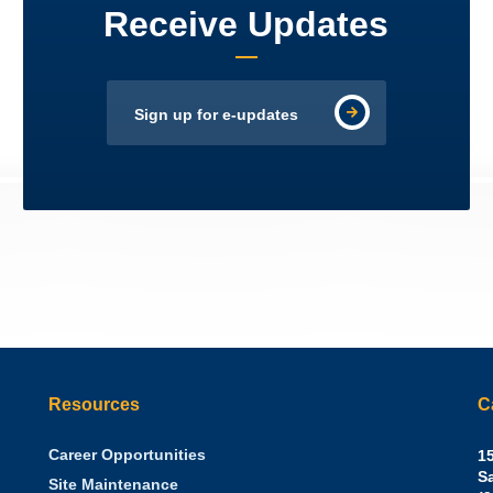
Receive Updates
Sign up for e-updates
Resources
C
Career Opportunities
Sh
15
N.
S
Site Maintenance