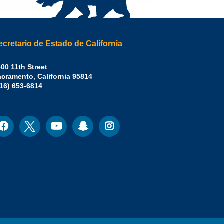
ecretario de Estado de California
irley
00 11th Street
acramento
,
California
95814
eber,
fice:
916) 653-6814
.D.,
cretario
e
acebook
Twitter
Youtube
Snapchat
Instagram
ocial
stado
edia
e
lifornia