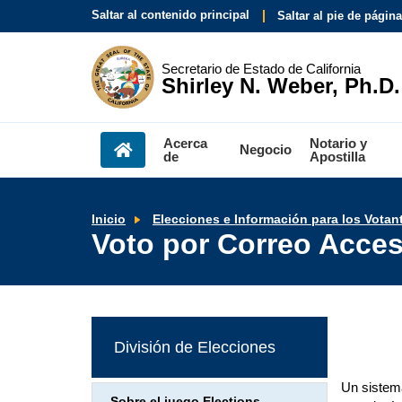
Saltar al contenido principal
Saltar al pie de página
Secretario de Estado de California
Shirley N. Weber, Ph.D.
Acerca
Notario y
Negocio
de
Apostilla
Inicio
Elecciones e Información para los Votan
Voto por Correo Acces
División de Elecciones
Un sistem
Sobre el juego Elections