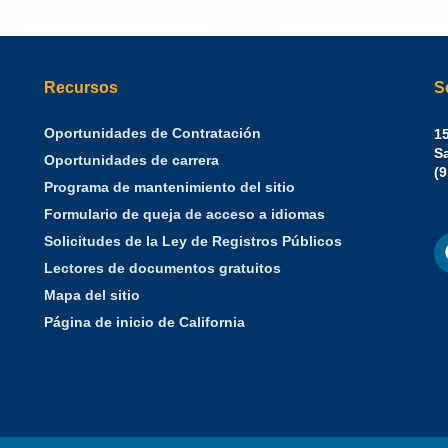
Recursos
S
Oportunidades de Contratación
Sh
15
N.
S
Oportunidades de carrera
W
Of
(
Programa de mantenimiento del sitio
Ph
Se
Formulario de queja de acceso a idiomas
d
F
S
Solicitudes de la Ley de Registros Públicos
E
M
d
Lectores de documentos gratuitos
Ca
Mapa del sitio
Página de inicio de California