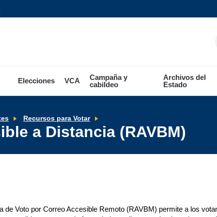
Campaña y
Archivos del
Elecciones
VCA
cabildeo
Estado
Voto
tes
Recursos para Votar
por
ible a Distancia (RAVBM)
Correo
Accesible
a
Distancia
(RAVBM)
a de Voto por Correo Accesible Remoto (RAVBM) permite a los votant