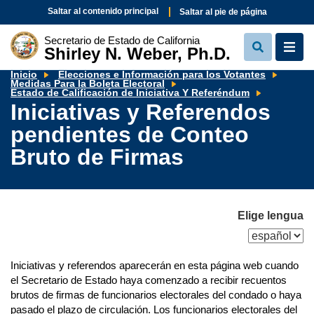
Saltar al contenido principal
Saltar al pie de página
Secretario de Estado de California
Shirley N. Weber, Ph.D.
View
View
Search
Navi
Inicio
Elecciones e Información para los Votantes
Medidas Para la Boleta Electoral
Iniciativa
Estado de Calificación de Iniciativa Y Referéndum
y
Iniciativas y Referendos
Referend
pendient
pendientes de Conteo
de
Conteo
Bruto
Bruto de Firmas
de
Firmas
Elige lengua
Iniciativas y referendos aparecerán en esta página web cuando
el Secretario de Estado haya comenzado a recibir recuentos
brutos de firmas de funcionarios electorales del condado o haya
pasado el plazo de circulación. Los funcionarios electorales del