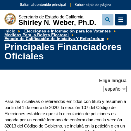
Saltar al contenido principal
Saltar al pie de página
Secretario de Estado de California
Shirley N. Weber, Ph.D.
View
View
Search
Navi
Inicio
Elecciones e Información para los Votantes
Medidas Para la Boleta Electoral
Principal
Estado de Calificación de Iniciativa Y Referéndum
Financia
Principales Financiadores
Oficiales
Oficiales
Elige lengua
Para las iniciativas o referendos emitidos con título y resumen a
partir del 1 de enero de 2020, la sección 107 del Código de
Elecciones establece que si la circulación de peticiones es
pagada por un comité formado de conformidad con la sección
82013 del Código de Gobierno, se incluirá en la petición o en un