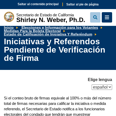
Saltar al contenido principal
Saltar al pie de página
Secretario de Estado de California
Shirley N. Weber, Ph.D.
View
View
Search
Navi
Inicio
Elecciones e Información para los Votantes
Medidas Para la Boleta Electoral
Iniciativa
Estado de Calificación de Iniciativa Y Referéndum
y
Iniciativas y Referendos
Referend
Pendient
Pendiente de Verificación
de
Verificaci
de
de Firma
Firma
Elige lengua
Si el conteo bruto de firmas equivale al 100% o más del número
total de firmas necesarias para calificar la iniciativa o medida
referendo, el Secretario de Estado notifica a los funcionarios
electorales del condado que tendrán que muestrear