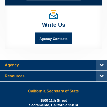
Write Us
Agency Contacts
Agency
Resources
California Secretary of State
Shirley
1500 11th Street
N.
Sacramento
,
California
95814