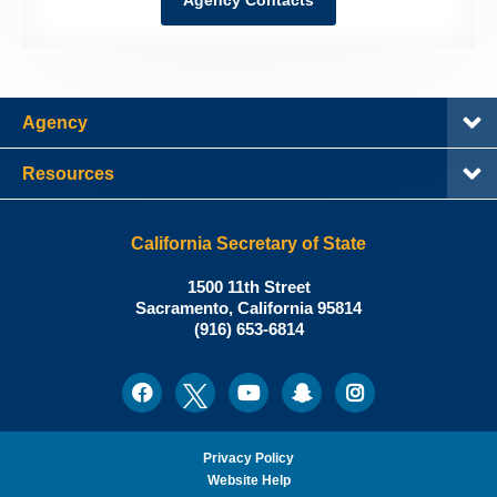
Agency Contacts
Agency
Resources
California Secretary of State
Shirley
1500 11th Street
N.
Sacramento
,
California
95814
Office:
Weber,
(916) 653-6814
Ph.D.,
California
Facebook
Twitter
Youtube
Snapchat
Instagram
Social
Secretary
Media
of
State
Privacy Policy
Website Help